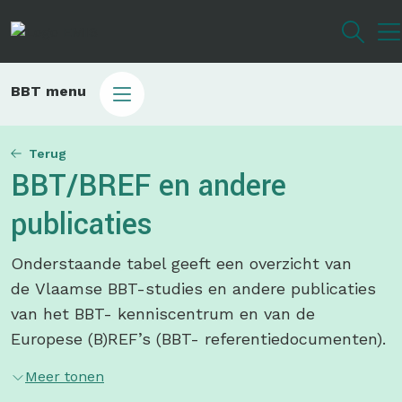
Overslaan
en
naar
de
Main
BBT menu
inhoud
sub
gaan
bbt
Terug
BBT/BREF en andere
publicaties
Onderstaande tabel geeft een overzicht van
de Vlaamse BBT-studies en andere publicaties
van het BBT- kenniscentrum en van de
Europese (B)REF’s (BBT- referentiedocumenten).
Meer tonen