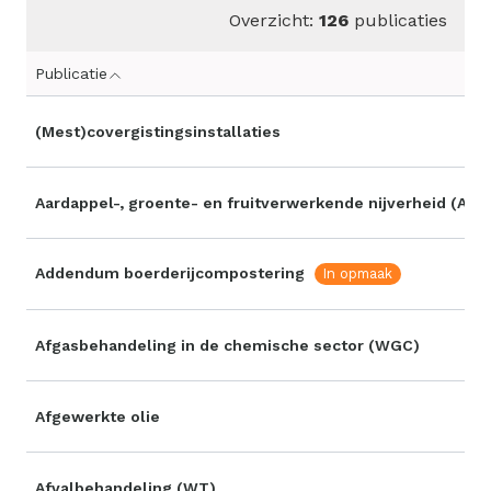
Overzicht:
126
publicaties
Publicatie
Aflopend
sorteren
(Mest)covergistingsinstallaties
Aardappel-, groente- en fruitverwerkende nijverheid (AGF
Addendum boerderijcompostering
In opmaak
Afgasbehandeling in de chemische sector (WGC)
Afgewerkte olie
Afvalbehandeling (WT)