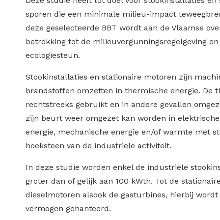
Deze studie heeft tot doel voor stookinstallaties e
sporen die een minimale milieu-impact teweegbreng
deze geselecteerde BBT wordt aan de Vlaamse ove
betrekking tot de milieuvergunningsregelgeving e
ecologiesteun.
Stookinstallaties en stationaire motoren zijn mach
brandstoffen omzetten in thermische energie. De 
rechtstreeks gebruikt en in andere gevallen omgez
zijn beurt weer omgezet kan worden in elektrische
energie, mechanische energie en/of warmte met sto
hoeksteen van de industriele activiteit.
In deze studie worden enkel de industriele stook
groter dan of gelijk aan 100 kWth. Tot de stationa
dieselmotoren alsook de gasturbines, hierbij word
vermogen gehanteerd.