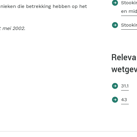
Stooki
hnieken die betrekking hebben op het
en mid
Stooki
t mei 2002.
Releva
wetgev
31.1
43