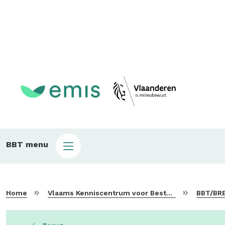
Main
BBT menu
sub
bbt
Home
Vlaams Kenniscentrum voor Beste Beschikbare Technieken
BBT/BRE