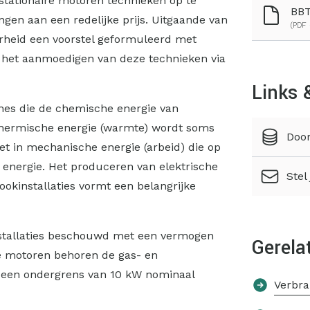
n stationaire motoren technieken op te
BBT
en aan een redelijke prijs. Uitgaande van
(PDF 
rheid een voorstel geformuleerd met
n het aanmoedigen van deze technieken via
Links 
ines die de chemische energie van
thermische energie (warmte) wordt soms
Door
et in mechanische energie (arbeid) die op
 energie. Het produceren van elektrische
Stel
okinstallaties vormt een belangrijke
installaties beschouwd met een vermogen
Gerela
ire motoren behoren de gas- en
t een ondergrens van 10 kW nominaal
Verbra