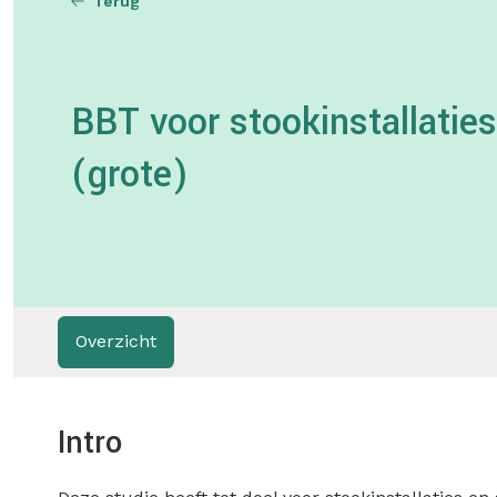
Terug
BBT voor stookinstallaties
(grote)
Overzicht
Intro