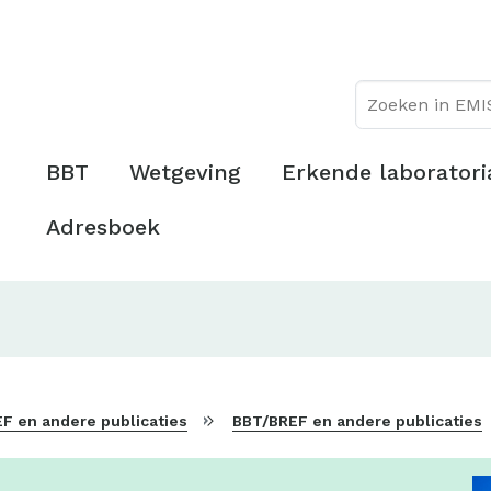
Overslaan
Topmenu
en
naar
de
inhoud
gaan
Hoofdmenu
BBT
Wetgeving
Erkende laboratori
Adresboek
F en andere publicaties
BBT/BREF en andere publicaties