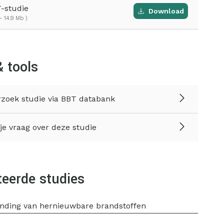
-studie
Download
- 14.9 Mb )
& tools
zoek studie via BBT databank
 je vraag over deze studie
teerde studies
nding van hernieuwbare brandstoffen