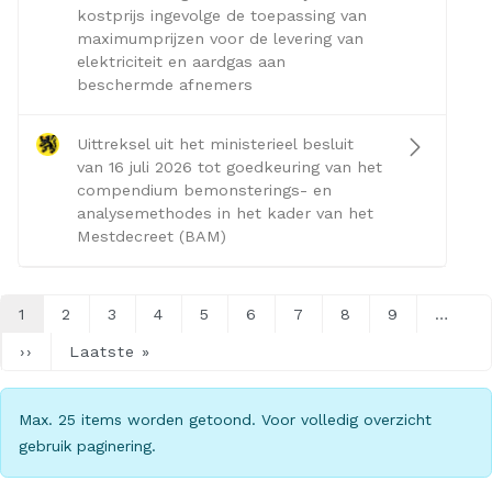
kostprijs ingevolge de toepassing van
maximumprijzen voor de levering van
elektriciteit en aardgas aan
beschermde afnemers
Uittreksel uit het ministerieel besluit
van 16 juli 2026 tot goedkeuring van het
compendium bemonsterings- en
analysemethodes in het kader van het
Mestdecreet (BAM)
Paginering
1
2
3
4
5
6
7
8
9
…
››
Volgende
Laatste »
Laatste
pagina
pagina
Max. 25 items worden getoond. Voor volledig overzicht
gebruik paginering.