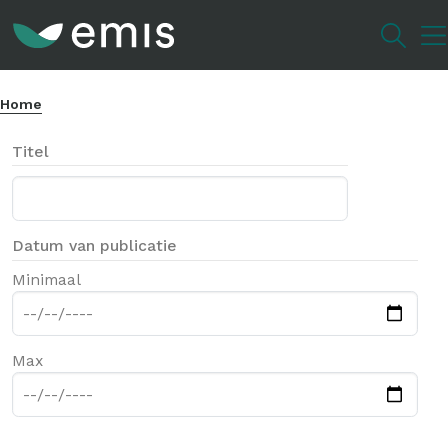
Overslaan
en
naar
de
Home
inhoud
gaan
Titel
Datum van publicatie
Minimaal
Max