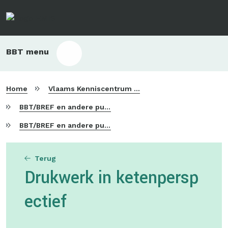
Overslaan
en
naar
de
Main
BBT menu
inhoud
sub
gaan
bbt
Home
Vlaams Kenniscentrum voor Beste Beschikbare Technieken
BBT/BREF en andere publicaties
BBT/BREF en andere publicaties
Terug
Drukwerk in ketenpersp
ectief