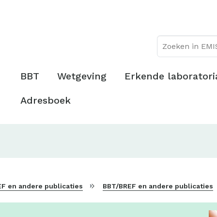
Overslaan
Topmenu
en
naar
de
inhoud
gaan
Hoofdmenu
BBT
Wetgeving
Erkende laboratori
Adresboek
F en andere publicaties
BBT/BREF en andere publicaties