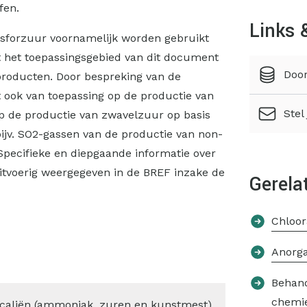
fen.
Links 
sforzuur voornamelijk worden gebruikt
t het toepassingsgebied van dit document
Door
' producten. Door bespreking van de
ook van toepassing op de productie van
Stel
p de productie van zwavelzuur op basis
ijv. SO2-gassen van de productie van non-
Specifieke en diepgaande informatie over
itvoerig weergegeven in de BREF inzake de
Gerela
Chloor
Anorga
Behand
chemi
icaliën (ammoniak, zuren en kunstmest)