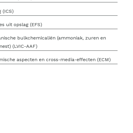
g (ICS)
es uit opslag (EFS)
nische bulkchemicaliën (ammoniak, zuren en
est) (LVIC-AAF)
ische aspecten en cross-media-effecten (ECM)