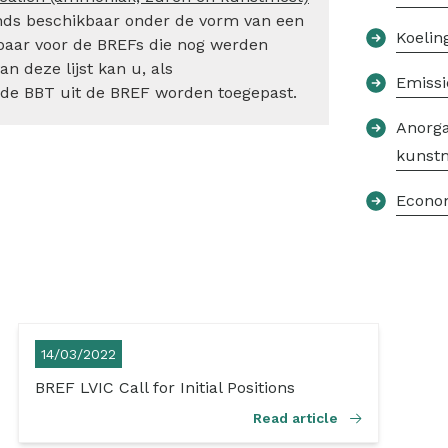
ands beschikbaar onder de vorm van een
Koelin
ikbaar voor de BREFs die nog werden
n deze lijst kan u, als
Emissi
e de BBT uit de BREF worden toegepast.
Anorga
kunstm
Econom
14/03/2022
BREF LVIC Call for Initial Positions
Read article