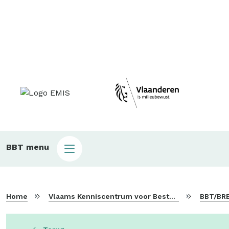
Main
BBT menu
sub
bbt
Home
Vlaams Kenniscentrum voor Beste Beschikbare Technieken
BBT/BRE