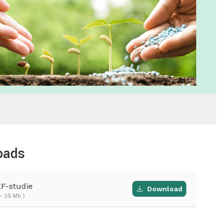
oads
F-studie
Download
- 3.5 Mb )