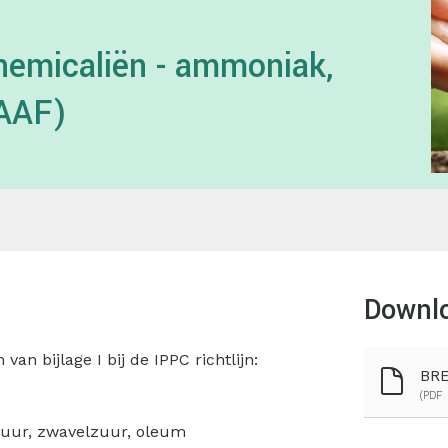
emicaliën - ammoniak,
-AAF)
Downl
an bijlage I bij de IPPC richtlijn:
BRE
(PDF 
rzuur, zwavelzuur, oleum