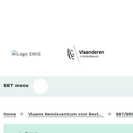
Main
BBT menu
sub
bbt
Home
Vlaams Kenniscentrum voor Beste Beschikbare Technieken
BBT/BRE