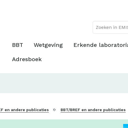
Overslaan
Topmenu
en
naar
de
inhoud
gaan
Hoofdmenu
BBT
Wetgeving
Erkende laboratori
Adresboek
F en andere publicaties
BBT/BREF en andere publicaties