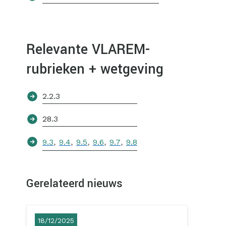
Relevante VLAREM-
rubrieken + wetgeving
2.2.3
28.3
,
,
,
,
,
9.3
9.4
9.5
9.6
9.7
9.8
Gerelateerd nieuws
18/12/2025