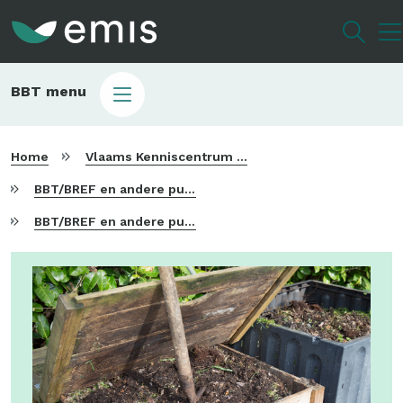
Overslaan
en
naar
de
Main
BBT menu
inhoud
sub
gaan
bbt
Home
Vlaams Kenniscentrum voor Beste Beschikbare Technieken
BBT/BREF en andere publicaties
BBT/BREF en andere publicaties