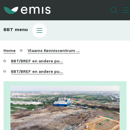
Overslaan
en
naar
de
Main
BBT menu
inhoud
sub
gaan
bbt
Home
Vlaams Kenniscentrum voor Beste Beschikbare Technieken
BBT/BREF en andere publicaties
BBT/BREF en andere publicaties