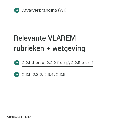
Afvalverbranding (WI)
Relevante VLAREM-
rubrieken + wetgeving
2.2.1 d
en
e
,
2.2.2 f
en
g
,
2.2.5 e
en
f
2.3.1
,
2.3.2
,
2.3.4
,
2.3.6
PERMALINK