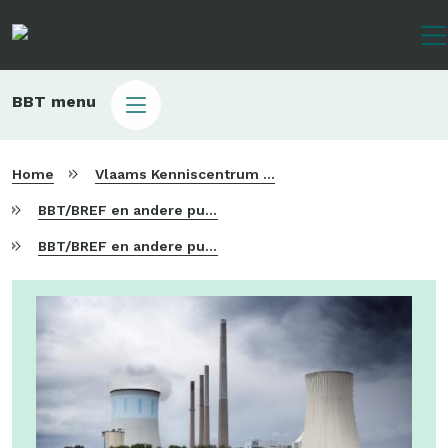
Overslaan
en
naar
de
Main
BBT menu
inhoud
sub
gaan
bbt
Home
Vlaams Kenniscentrum voor Beste Beschikbare Technieken
BBT/BREF en andere publicaties
BBT/BREF en andere publicaties