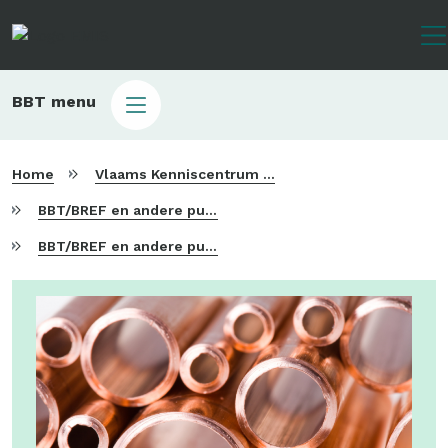
Overslaan
en
naar
de
Main
BBT menu
inhoud
sub
gaan
bbt
Home
Vlaams Kenniscentrum voor Beste Beschikbare Technieken
BBT/BREF en andere publicaties
BBT/BREF en andere publicaties