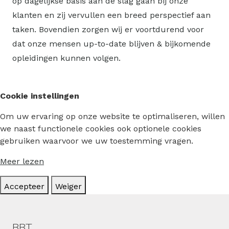
op dagelijkse basis aan de slag gaan bij onze
klanten en zij vervullen een breed perspectief aan
taken. Bovendien zorgen wij er voortdurend voor
dat onze mensen up-to-date blijven & bijkomende
opleidingen kunnen volgen.
Cookie instellingen
Om uw ervaring op onze website te optimaliseren, willen
we naast functionele cookies ook optionele cookies
gebruiken waarvoor we uw toestemming vragen.
Meer lezen
Accepteer
Weiger
Hoofdmenu
BBT