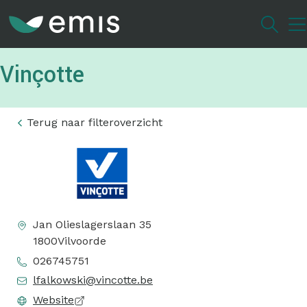
Overslaan
en
naar
de
Vinçotte
inhoud
gaan
Terug naar filteroverzicht
Jan Olieslagerslaan 35
1800
Vilvoorde
026745751
lfalkowski@vincotte.be
Website