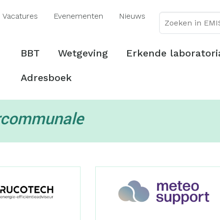
Overslaan
Vacatures
Evenementen
Nieuws
en
naar
de
Hoofdmenu
BBT
Wetgeving
Erkende laboratori
inhoud
gaan
Adresboek
ercommunale