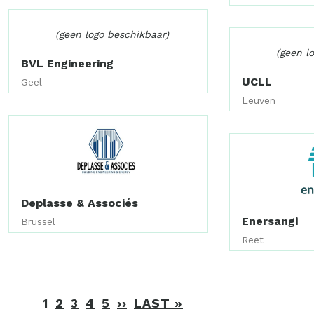
(geen logo beschikbaar)
(geen l
BVL Engineering
UCLL
Geel
Leuven
Deplasse & Associés
Enersangi
Brussel
Reet
Paginering
1
2
3
4
5
››
VOLGENDE
LAST »
LAATSTE