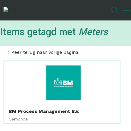
Overslaan
en
naar
de
Items getagd met
Meters
inhoud
gaan
Keer terug naar vorige pagina
BM Process Management B.V.
Gemonde