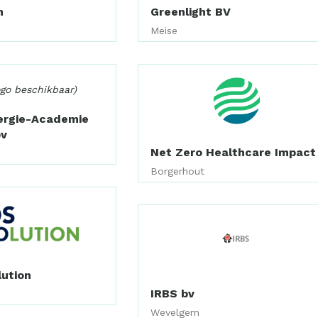
n
Greenlight BV
Meise
ogo beschikbaar)
ergie-Academie
bv
Net Zero Healthcare Impact
Borgerhout
lution
IRBS bv
Wevelgem