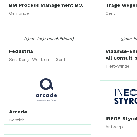
BM Process Management B.V.
Trage Wege
Gemonde
Gent
(geen logo beschikbaar)
(geen l
Fedustria
Vlaamse-En
All Consult 
Sint Denijs Westrem - Gent
Tielt-Winge
Arcade
INEOS Styro
Kontich
Antwerp