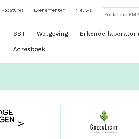
Overslaan
Vacatures
Evenementen
Nieuws
en
naar
de
Hoofdmenu
BBT
Wetgeving
Erkende laboratori
inhoud
gaan
Adresboek