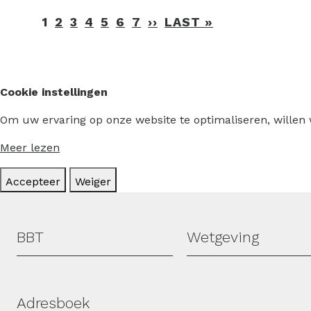
Paginering
1
2
3
4
5
6
7
››
VOLGENDE
LAST »
LAATSTE
PAGINA
PAGINA
Cookie instellingen
Om uw ervaring op onze website te optimaliseren, willen
Meer lezen
Accepteer
Weiger
Hoofdmenu
BBT
Wetgeving
Adresboek