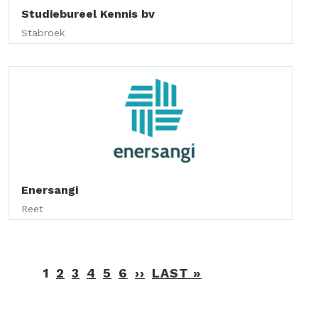
Studiebureel Kennis bv
Stabroek
Enersangi
Reet
Paginering
1
2
3
4
5
6
››
VOLGENDE
LAST »
LAATSTE
PAGINA
PAGINA