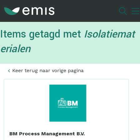
Overslaan
en
naar
de
Items getagd met
Isolatiemat
inhoud
gaan
erialen
Keer terug naar vorige pagina
BM Process Management B.V.