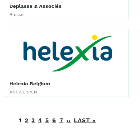
Deplasse & Associés
Brussel
Helexia Belgium
ANTWERPEN
Paginering
1
2
3
4
5
6
7
››
VOLGENDE
LAST »
LAATSTE
PAGINA
PAGINA