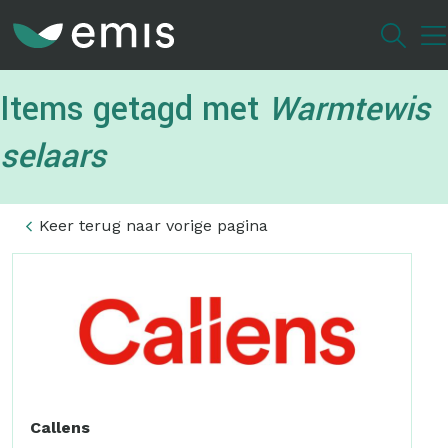
Overslaan
en
naar
de
Items getagd met
Warmtewis
inhoud
gaan
selaars
Keer terug naar vorige pagina
Callens