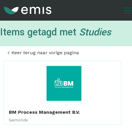
Overslaan
en
naar
de
Items getagd met
Studies
inhoud
gaan
Keer terug naar vorige pagina
BM Process Management B.V.
Gemonde