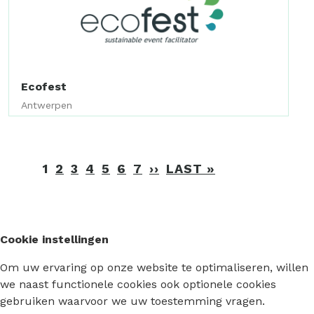
Ecofest
Antwerpen
Paginering
1
2
3
4
5
6
7
››
VOLGENDE
LAST »
LAATSTE
PAGINA
PAGINA
Cookie instellingen
Om uw ervaring op onze website te optimaliseren, willen
we naast functionele cookies ook optionele cookies
gebruiken waarvoor we uw toestemming vragen.