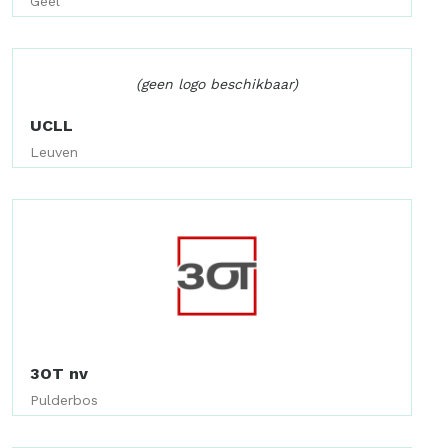
Geel
(geen logo beschikbaar)
UCLL
Leuven
3OT nv
Pulderbos