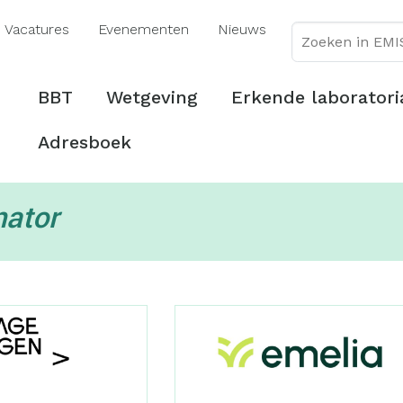
Overslaan
Vacatures
Evenementen
Nieuws
en
naar
de
Hoofdmenu
BBT
Wetgeving
Erkende laboratori
inhoud
gaan
Adresboek
ator