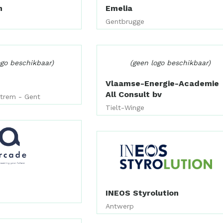
n
Emelia
Gentbrugge
ogo beschikbaar)
(geen logo beschikbaar)
Vlaamse-Energie-Academie
All Consult bv
strem - Gent
Tielt-Winge
INEOS Styrolution
Antwerp