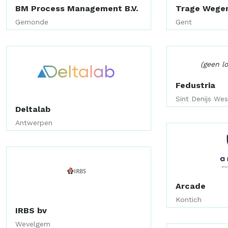
BM Process Management B.V.
Trage Wege
Gemonde
Gent
(geen l
Fedustria
Sint Denijs We
Deltalab
Antwerpen
Arcade
Kontich
IRBS bv
Wevelgem