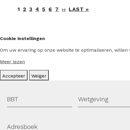
Paginering
1
2
3
4
5
6
7
››
VOLGENDE
LAST »
LAATSTE
PAGINA
PAGINA
Cookie instellingen
Om uw ervaring op onze website te optimaliseren, willen
Meer lezen
Accepteer
Weiger
Hoofdmenu
BBT
Wetgeving
Adresboek