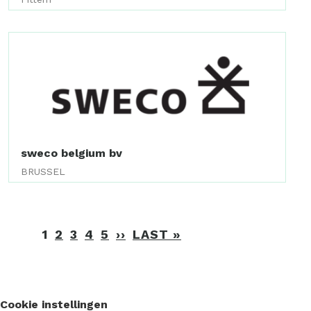
sweco belgium bv
BRUSSEL
Paginering
1
2
3
4
5
››
VOLGENDE
LAST »
LAATSTE
PAGINA
PAGINA
Cookie instellingen