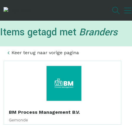
Overslaan
en
naar
de
Items getagd met
Branders
inhoud
gaan
Keer terug naar vorige pagina
BM Process Management B.V.
Gemonde