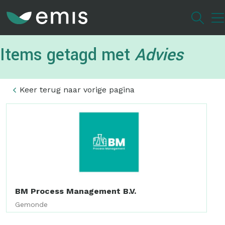
Overslaan
en
naar
de
Items getagd met
Advies
inhoud
gaan
Keer terug naar vorige pagina
BM Process Management B.V.
Gemonde