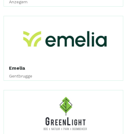
Anzegem
Emelia
Gentbrugge