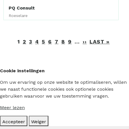
PQ Consult
Roeselare
Paginering
1
2
3
4
5
6
7
8
9
…
››
VOLGENDE
LAST »
LAATS
PAGINA
PAGIN
Cookie instellingen
Om uw ervaring op onze website te optimaliseren, willen
we naast functionele cookies ook optionele cookies
gebruiken waarvoor we uw toestemming vragen.
Meer lezen
Accepteer
Weiger