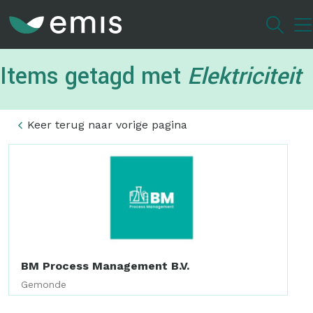
Overslaan
en
naar
de
Items getagd met
Elektriciteit
inhoud
gaan
Keer terug naar vorige pagina
BM Process Management B.V.
Gemonde