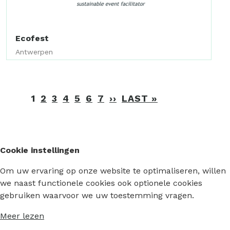
Ecofest
Antwerpen
Paginering
1
2
3
4
5
6
7
››
VOLGENDE
LAST »
LAATSTE
PAGINA
PAGINA
Cookie instellingen
Om uw ervaring op onze website te optimaliseren, willen
we naast functionele cookies ook optionele cookies
gebruiken waarvoor we uw toestemming vragen.
Meer lezen