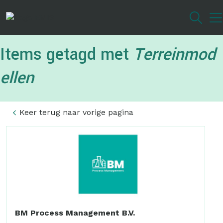
Overslaan
en
naar
de
Items getagd met
Terreinmod
inhoud
gaan
ellen
Keer terug naar vorige pagina
BM Process Management B.V.