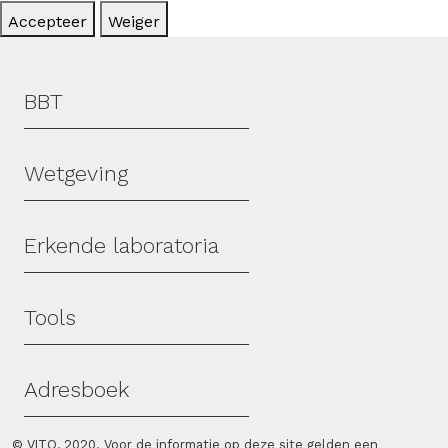
Accepteer
Weiger
Hoofdmenu
BBT
Wetgeving
Erkende laboratoria
Tools
Adresboek
© VITO, 2020. Voor de informatie op deze site gelden een