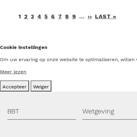
Paginering
1
2
3
4
5
6
7
8
9
…
››
VOLGENDE
LAST »
LAATS
PAGINA
PAGIN
Cookie instellingen
Om uw ervaring op onze website te optimaliseren, willen
Meer lezen
Accepteer
Weiger
Hoofdmenu
BBT
Wetgeving