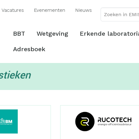
Overslaan
Vacatures
Evenementen
Nieuws
en
naar
de
Hoofdmenu
BBT
Wetgeving
Erkende laboratori
inhoud
gaan
Adresboek
stieken