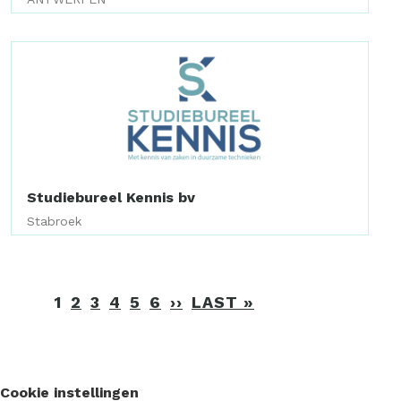
Studiebureel Kennis bv
Stabroek
Paginering
1
2
3
4
5
6
››
VOLGENDE
LAST »
LAATSTE
PAGINA
PAGINA
Cookie instellingen