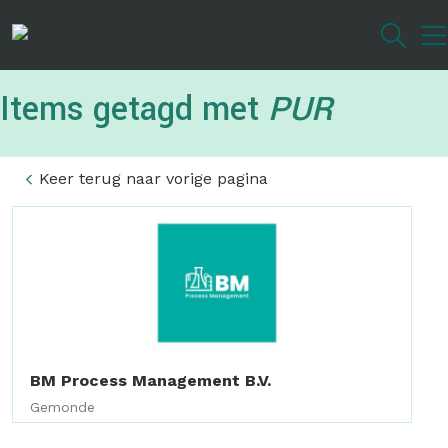
Overslaan
en
naar
de
Items getagd met
PUR
inhoud
gaan
Keer terug naar vorige pagina
BM Process Management B.V.
Gemonde