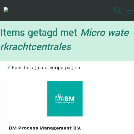
Overslaan
en
naar
de
Items getagd met
Micro wate
inhoud
gaan
rkrachtcentrales
Keer terug naar vorige pagina
BM Process Management B.V.