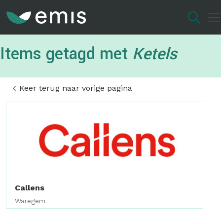
Overslaan
en
naar
de
Items getagd met
Ketels
inhoud
gaan
Keer terug naar vorige pagina
Callens
Waregem