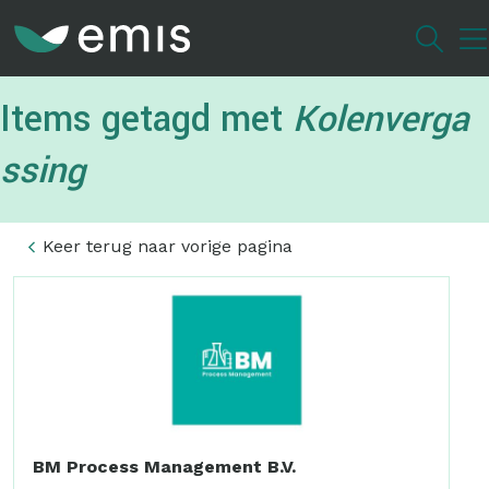
Overslaan
en
naar
de
Items getagd met
Kolenverga
inhoud
gaan
ssing
Keer terug naar vorige pagina
BM Process Management B.V.