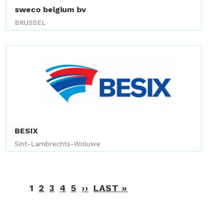
sweco belgium bv
BRUSSEL
BESIX
Sint-Lambrechts-Woluwe
Paginering
1
2
3
4
5
››
VOLGENDE
LAST »
LAATSTE
PAGINA
PAGINA