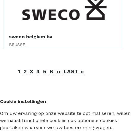
sweco belgium bv
BRUSSEL
Paginering
1
2
3
4
5
6
››
VOLGENDE
LAST »
LAATSTE
PAGINA
PAGINA
Cookie instellingen
Om uw ervaring op onze website te optimaliseren, willen
we naast functionele cookies ook optionele cookies
gebruiken waarvoor we uw toestemming vragen.