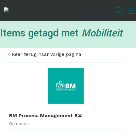
Overslaan
en
naar
de
Items getagd met
Mobiliteit
inhoud
gaan
Keer terug naar vorige pagina
BM Process Management B.V.
Gemonde