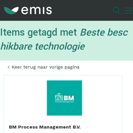
Overslaan
en
naar
de
Items getagd met
Beste besc
inhoud
gaan
hikbare technologie
Keer terug naar vorige pagina
BM Process Management B.V.