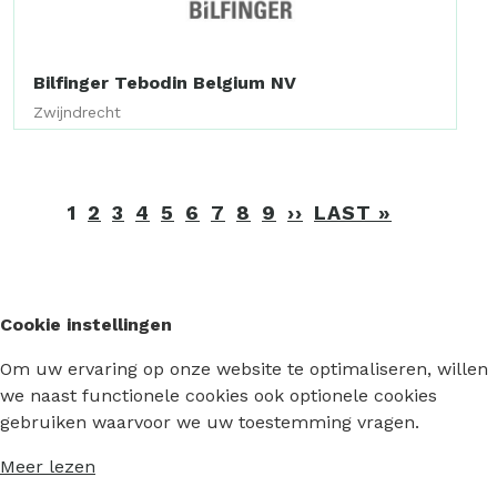
Bilfinger Tebodin Belgium NV
Zwijndrecht
Paginering
1
2
3
4
5
6
7
8
9
››
VOLGENDE
LAST »
LAATSTE
PAGINA
PAGINA
Cookie instellingen
Om uw ervaring op onze website te optimaliseren, willen
we naast functionele cookies ook optionele cookies
gebruiken waarvoor we uw toestemming vragen.
Meer lezen