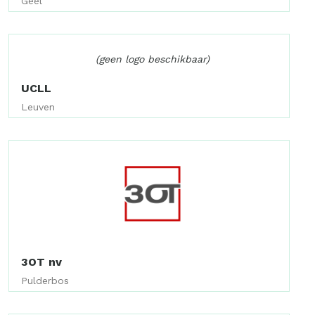
Geel
(geen logo beschikbaar)
UCLL
Leuven
3OT nv
Pulderbos