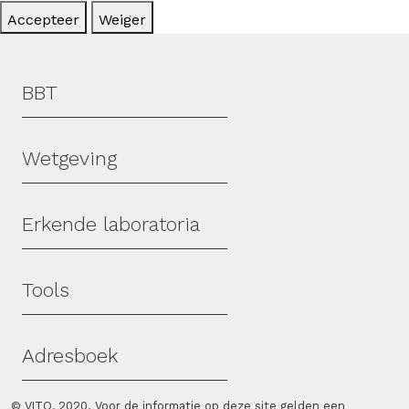
Accepteer
Weiger
Hoofdmenu
BBT
Wetgeving
Erkende laboratoria
Tools
Adresboek
© VITO, 2020. Voor de informatie op deze site gelden een