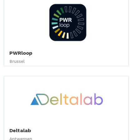
PWRloop
Brussel
Deltalab
Antwerpen