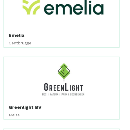
Emelia
Gentbrugge
Greenlight BV
Meise