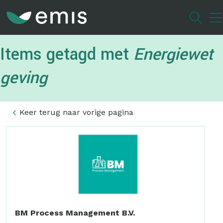
Overslaan
en
naar
de
Items getagd met
Energiewet
inhoud
gaan
geving
Keer terug naar vorige pagina
BM Process Management B.V.