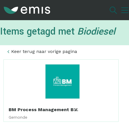
Overslaan
en
naar
de
Items getagd met
Biodiesel
inhoud
gaan
Keer terug naar vorige pagina
BM Process Management B.V.
Gemonde