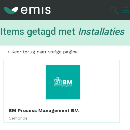
Overslaan
en
naar
de
Items getagd met
Installaties
inhoud
gaan
Keer terug naar vorige pagina
BM Process Management B.V.
Gemonde