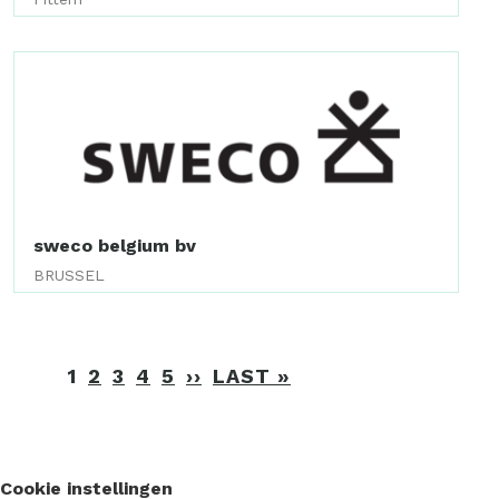
sweco belgium bv
BRUSSEL
Paginering
1
2
3
4
5
››
VOLGENDE
LAST »
LAATSTE
PAGINA
PAGINA
Cookie instellingen