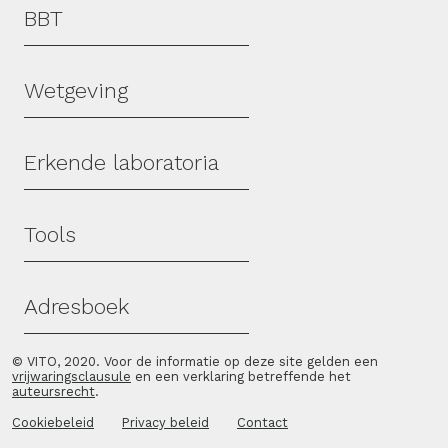
Hoofdmenu
BBT
Wetgeving
Erkende laboratoria
Tools
Adresboek
© VITO, 2020. Voor de informatie op deze site gelden een
vrijwaringsclausule
en een verklaring betreffende het
auteursrecht
.
Cookiebeleid
Privacy beleid
Contact