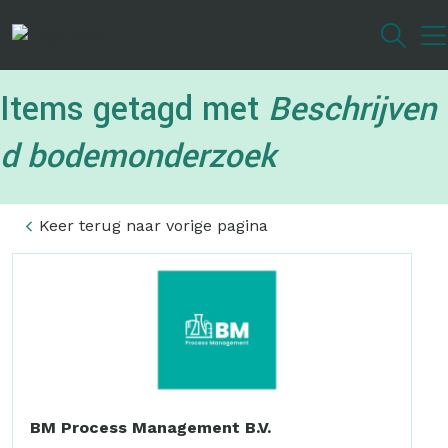
Overslaan
en
naar
de
Items getagd met
Beschrijven
inhoud
gaan
d bodemonderzoek
Keer terug naar vorige pagina
BM Process Management B.V.