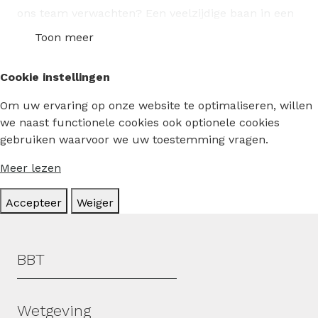
ons team verwachten? Een veelzijdige baan in een
gedreven en energieke sfeer, waarin alle collega’s
Toon meer
steeds het beste van zichzelf geven. Geen dag is
hetzelfde bij SBB, daar kan je op rekenen.
Cookie instellingen
Om uw ervaring op onze website te optimaliseren, willen
we naast functionele cookies ook optionele cookies
gebruiken waarvoor we uw toestemming vragen.
Meer lezen
Accepteer
Weiger
Hoofdmenu
BBT
Wetgeving