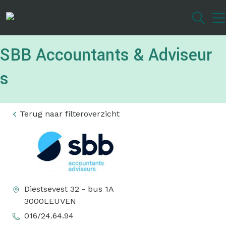
Overslaan
en
naar
de
SBB Accountants & Adviseur
inhoud
gaan
s
Terug naar filteroverzicht
Diestsevest 32 - bus 1A
3000
LEUVEN
016/24.64.94