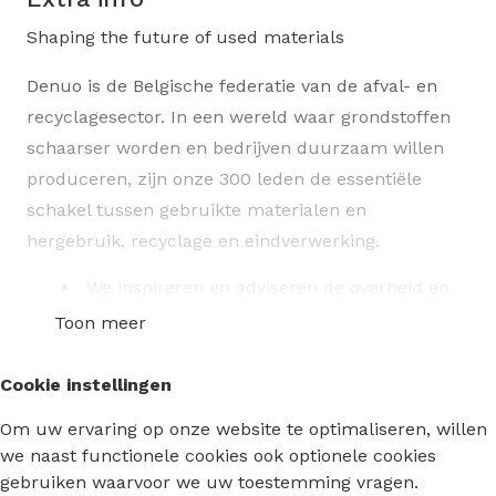
Shaping the future of used materials
Denuo is de Belgische federatie van de afval- en
recyclagesector. In een wereld waar grondstoffen
schaarser worden en bedrijven duurzaam willen
produceren, zijn onze 300 leden de essentiële
schakel tussen gebruikte materialen en
hergebruik, recyclage en eindverwerking.
We inspireren en adviseren de overheid en
producenten om de juiste stappen te zetten
Toon meer
naar een circulaire economie.
We ontwikkelen een ecosysteem waarbinnen
Cookie instellingen
producenten en materiaalverwerkers elkaar
vinden om innovatieve oplossingen te
Om uw ervaring op onze website te optimaliseren, willen
ontwikkelen voor materiaalstromen.
we naast functionele cookies ook optionele cookies
We helpen onze leden bij het formuleren en
gebruiken waarvoor we uw toestemming vragen.