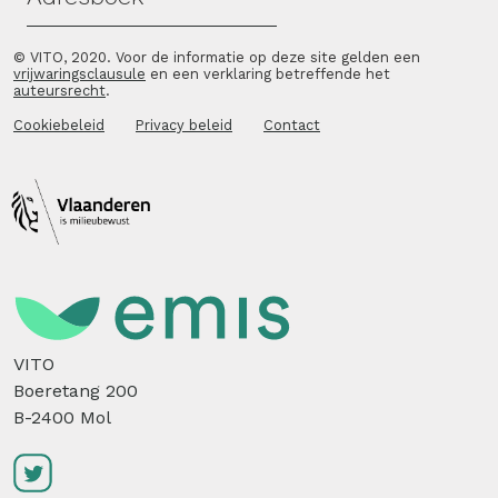
Met de uitbouw van een uitwisselingsplatform voor
© VITO, 2020. Voor de informatie op deze site gelden een
materiaalbewuste ondernemingen, de verspreiding
vrijwaringsclausule
en een verklaring betreffende het
auteursrecht
.
van betrouwbare informatie en het aanreiken van
Cookiebeleid
Privacy beleid
Contact
oplossingsgerichte inzichten, bevordert Denuo de
optimale transformatie van gebruikte materialen
en worden zijn leden de onmisbare schakel in het
Belgische materialenbeleid.
VITO
Boeretang 200
B-2400 Mol