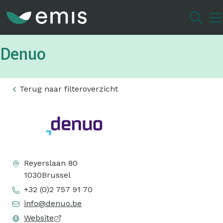
Overslaan
en
naar
de
Denuo
inhoud
gaan
Terug naar filteroverzicht
Reyerslaan 80
1030
Brussel
+32 (0)2 757 91 70
info@denuo.be
Website