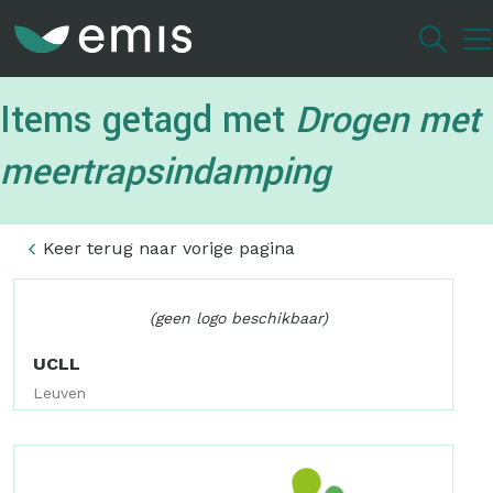
Overslaan
en
naar
de
Items getagd met
Drogen met
inhoud
gaan
meertrapsindamping
Keer terug naar vorige pagina
(geen logo beschikbaar)
UCLL
Leuven