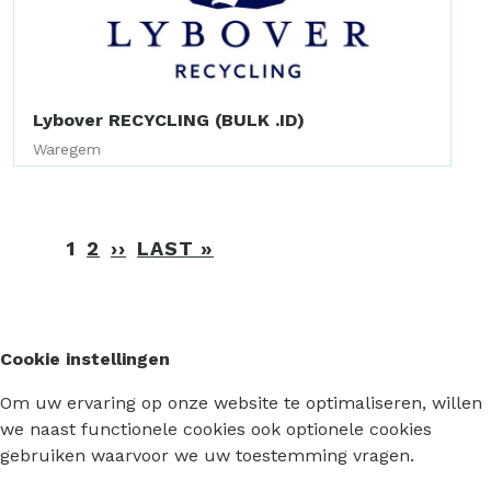
Lybover RECYCLING (BULK .ID)
Waregem
Paginering
1
2
››
VOLGENDE
LAST »
LAATSTE
PAGINA
PAGINA
Cookie instellingen
Om uw ervaring op onze website te optimaliseren, willen
we naast functionele cookies ook optionele cookies
gebruiken waarvoor we uw toestemming vragen.