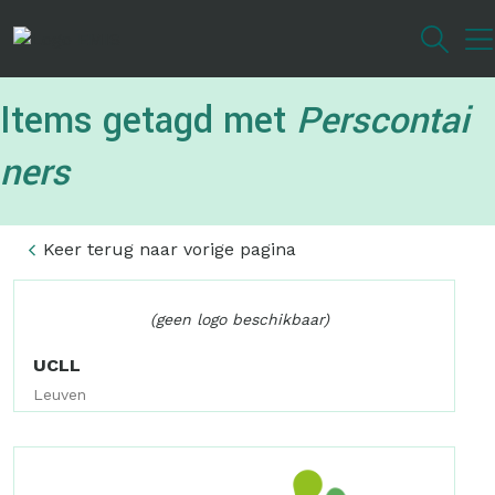
Overslaan
en
naar
de
Items getagd met
Perscontai
inhoud
gaan
ners
Keer terug naar vorige pagina
(geen logo beschikbaar)
UCLL
Leuven