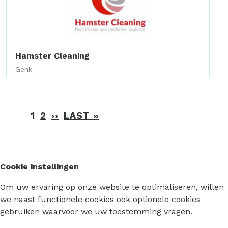
Hamster Cleaning
Genk
Paginering
1
2
››
VOLGENDE
LAST »
LAATSTE
PAGINA
PAGINA
Cookie instellingen
Om uw ervaring op onze website te optimaliseren, willen
we naast functionele cookies ook optionele cookies
gebruiken waarvoor we uw toestemming vragen.