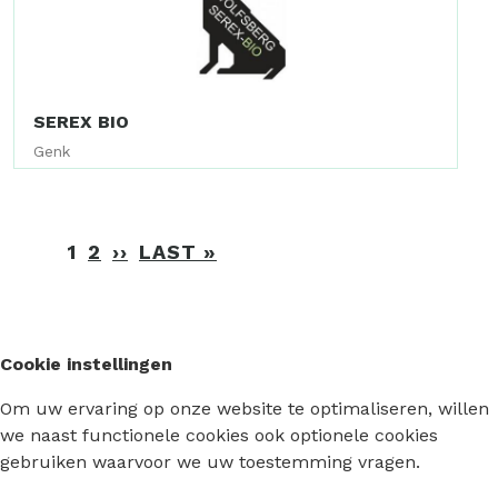
SEREX BIO
Genk
Paginering
1
2
››
VOLGENDE
LAST »
LAATSTE
PAGINA
PAGINA
Cookie instellingen
Om uw ervaring op onze website te optimaliseren, willen
we naast functionele cookies ook optionele cookies
gebruiken waarvoor we uw toestemming vragen.