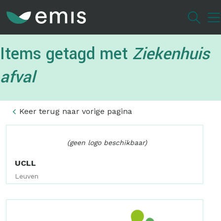
Overslaan
en
naar
de
Items getagd met
Ziekenhuis
inhoud
gaan
afval
Keer terug naar vorige pagina
(geen logo beschikbaar)
UCLL
Leuven