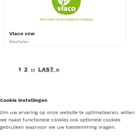
Vlaco vzw
Mechelen
Paginering
1
2
››
VOLGENDE
LAST »
LAATSTE
PAGINA
PAGINA
Cookie instellingen
Om uw ervaring op onze website te optimaliseren, willen
we naast functionele cookies ook optionele cookies
gebruiken waarvoor we uw toestemming vragen.