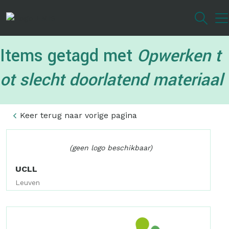
Overslaan
en
naar
de
Items getagd met
Opwerken t
inhoud
gaan
ot slecht doorlatend materiaal
Keer terug naar vorige pagina
(geen logo beschikbaar)
UCLL
Leuven