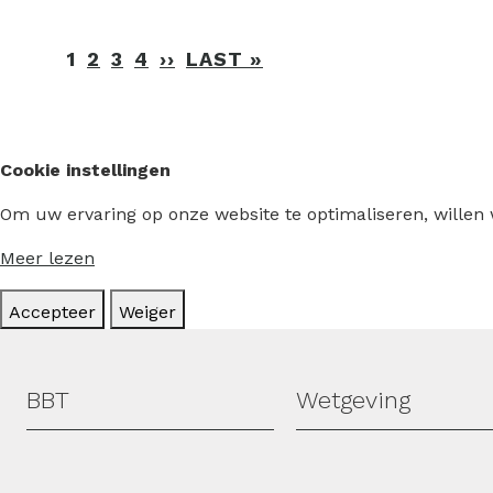
Paginering
1
2
3
4
››
VOLGENDE
LAST »
LAATSTE
PAGINA
PAGINA
Cookie instellingen
Om uw ervaring op onze website te optimaliseren, willen
Meer lezen
Accepteer
Weiger
Hoofdmenu
BBT
Wetgeving