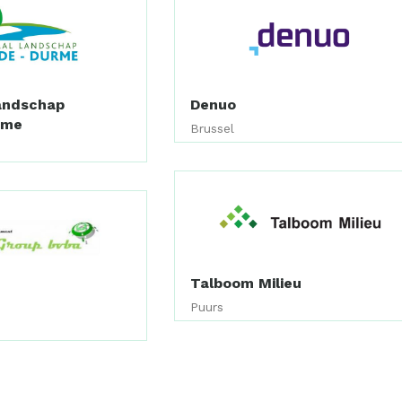
andschap
Denuo
rme
Brussel
Talboom Milieu
p
Puurs