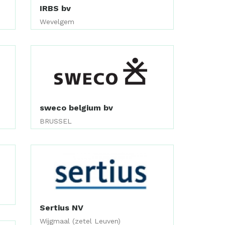
IRBS bv
Wevelgem
sweco belgium bv
BRUSSEL
Sertius NV
Wijgmaal (zetel Leuven)