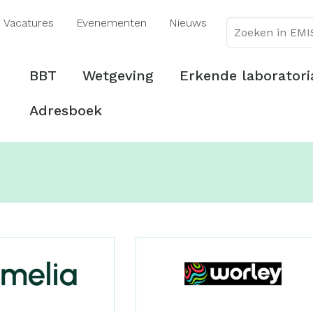
Overslaan
Vacatures
Evenementen
Nieuws
en
naar
de
Hoofdmenu
BBT
Wetgeving
Erkende laboratori
inhoud
gaan
Adresboek