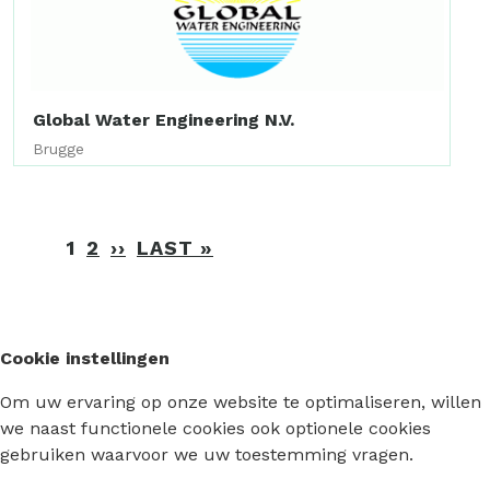
Global Water Engineering N.V.
Brugge
Paginering
1
2
››
VOLGENDE
LAST »
LAATSTE
PAGINA
PAGINA
Cookie instellingen
Om uw ervaring op onze website te optimaliseren, willen
we naast functionele cookies ook optionele cookies
gebruiken waarvoor we uw toestemming vragen.