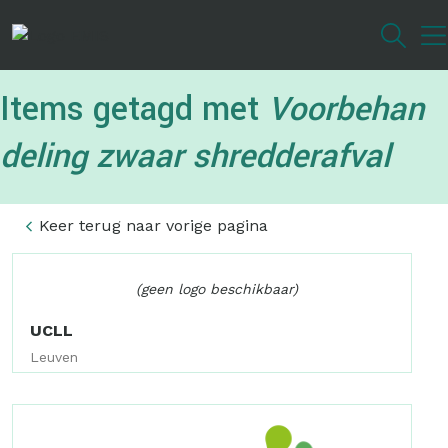
Overslaan
en
naar
de
Items getagd met
Voorbehan
inhoud
gaan
deling zwaar shredderafval
Keer terug naar vorige pagina
(geen logo beschikbaar)
UCLL
Leuven