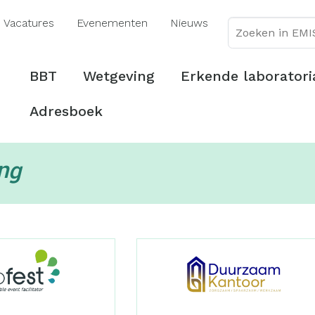
Overslaan
Vacatures
Evenementen
Nieuws
en
naar
de
Hoofdmenu
BBT
Wetgeving
Erkende laboratori
inhoud
gaan
Adresboek
ng