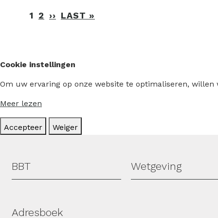
Paginering
1
2
››
VOLGENDE
LAST »
LAATSTE
PAGINA
PAGINA
Cookie instellingen
Om uw ervaring op onze website te optimaliseren, willen
Meer lezen
Accepteer
Weiger
Hoofdmenu
BBT
Wetgeving
Adresboek