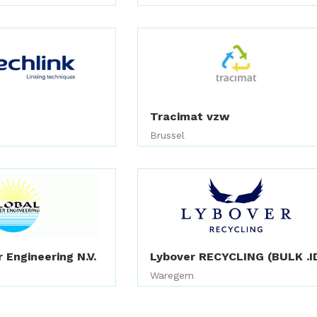
Tracimat vzw
Brussel
 Engineering N.V.
Lybover RECYCLING (BULK .I
Waregem