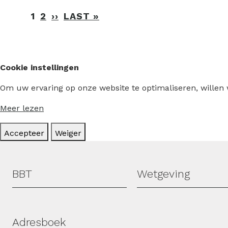
Paginering
1
2
››
VOLGENDE
LAST »
LAATSTE
PAGINA
PAGINA
Cookie instellingen
Om uw ervaring op onze website te optimaliseren, willen
Meer lezen
Accepteer
Weiger
Hoofdmenu
BBT
Wetgeving
Adresboek