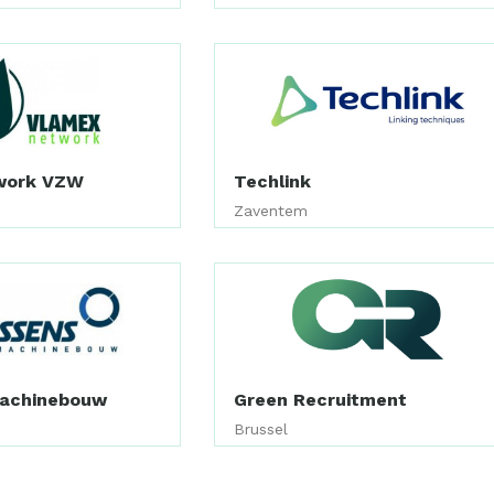
work VZW
Techlink
Zaventem
Machinebouw
Green Recruitment
Brussel