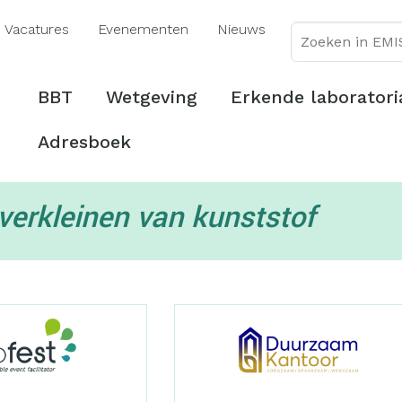
Overslaan
Vacatures
Evenementen
Nieuws
en
naar
de
Hoofdmenu
BBT
Wetgeving
Erkende laboratori
inhoud
gaan
Adresboek
verkleinen van kunststof