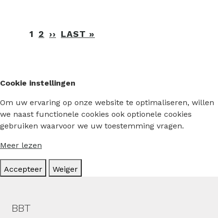
Paginering
1
2
››
VOLGENDE
LAST »
LAATSTE
PAGINA
PAGINA
Cookie instellingen
Om uw ervaring op onze website te optimaliseren, willen
we naast functionele cookies ook optionele cookies
gebruiken waarvoor we uw toestemming vragen.
Meer lezen
Accepteer
Weiger
Hoofdmenu
BBT