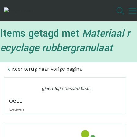
Overslaan
en
naar
de
Items getagd met
Materiaal r
inhoud
gaan
ecyclage rubbergranulaat
Keer terug naar vorige pagina
(geen logo beschikbaar)
UCLL
Leuven