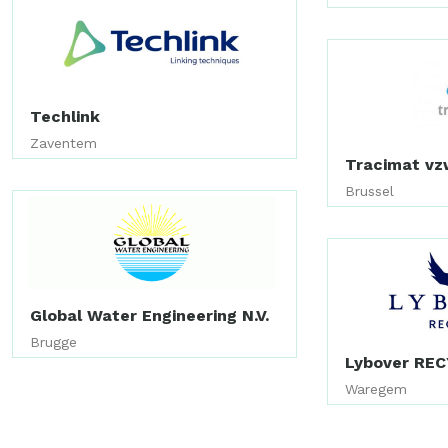
Techlink
Zaventem
Tracimat vz
Brussel
Global Water Engineering N.V.
Brugge
Lybover REC
Waregem