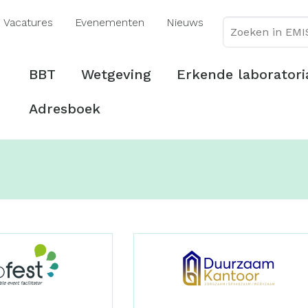
Overslaan
Vacatures
Evenementen
Nieuws
en
naar
de
Hoofdmenu
BBT
Wetgeving
Erkende laboratori
inhoud
gaan
Adresboek