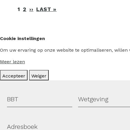
Paginering
1
2
››
VOLGENDE
LAST »
LAATSTE
PAGINA
PAGINA
Cookie instellingen
Om uw ervaring op onze website te optimaliseren, willen
Meer lezen
Accepteer
Weiger
Hoofdmenu
BBT
Wetgeving
Adresboek