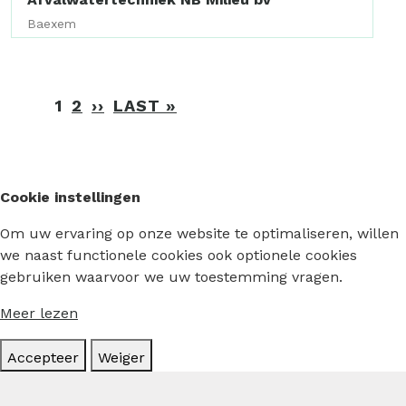
Baexem
Paginering
1
2
››
VOLGENDE
LAST »
LAATSTE
PAGINA
PAGINA
Cookie instellingen
Om uw ervaring op onze website te optimaliseren, willen
we naast functionele cookies ook optionele cookies
gebruiken waarvoor we uw toestemming vragen.
Meer lezen
Accepteer
Weiger