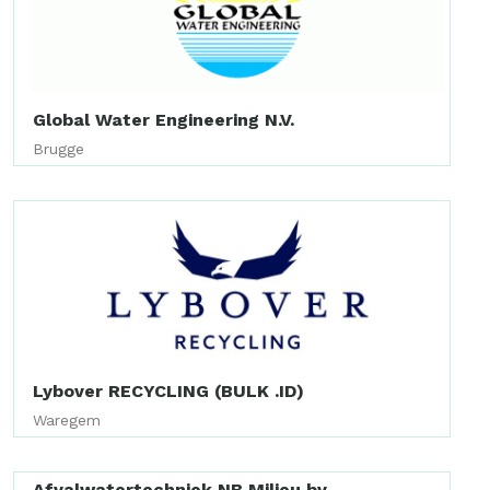
Global Water Engineering N.V.
Brugge
Lybover RECYCLING (BULK .ID)
Waregem
Afvalwatertechniek NB Milieu bv