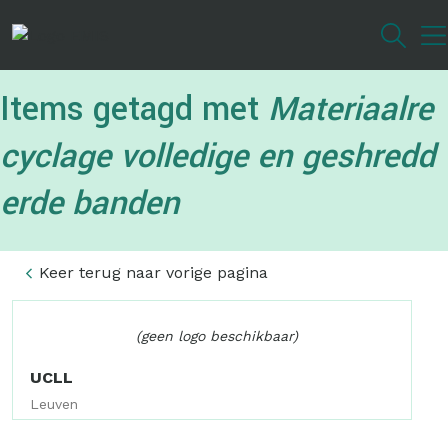
Overslaan
en
naar
de
Items getagd met
Materiaalre
inhoud
gaan
cyclage volledige en geshredd
erde banden
Keer terug naar vorige pagina
(geen logo beschikbaar)
UCLL
Leuven