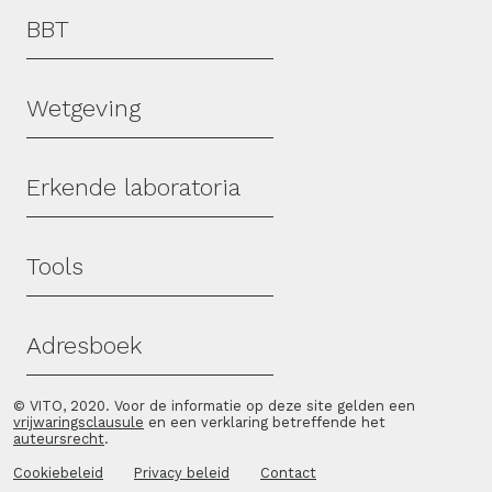
Hoofdmenu
BBT
Wetgeving
Erkende laboratoria
Tools
Adresboek
© VITO, 2020. Voor de informatie op deze site gelden een
vrijwaringsclausule
en een verklaring betreffende het
auteursrecht
.
Cookiebeleid
Privacy beleid
Contact