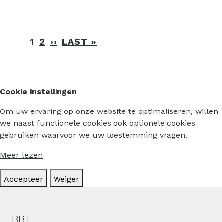
Paginering
1
2
››
VOLGENDE
LAST »
LAATSTE
PAGINA
PAGINA
Cookie instellingen
Om uw ervaring op onze website te optimaliseren, willen
we naast functionele cookies ook optionele cookies
gebruiken waarvoor we uw toestemming vragen.
Meer lezen
Accepteer
Weiger
Hoofdmenu
BBT