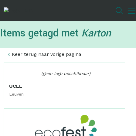
Overslaan
en
naar
de
Items getagd met
Karton
inhoud
gaan
Keer terug naar vorige pagina
(geen logo beschikbaar)
UCLL
Leuven