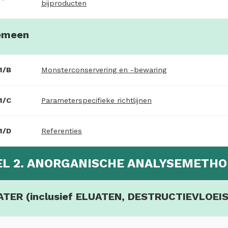
bijproducten
emeen
1/B
Monsterconservering en -bewaring
1/C
Parameterspecifieke richtlijnen
1/D
Referenties
EL 2. ANORGANISCHE ANALYSEMETH
WATER (inclusief ELUATEN, DESTRUCTIEVLOEI