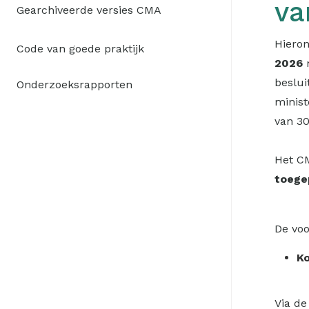
va
Gearchiveerde versies CMA
Hiero
Code van goede praktijk
2026
m
beslui
Onderzoeksrapporten
minis
van 30
Het CM
toegep
De voo
K
Via d