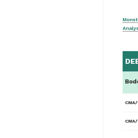
Monst
Analy
DE
Bod
CMA/
CMA/1