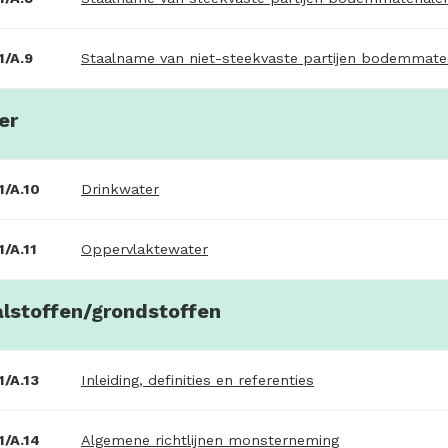
/A.9
Staalname van niet-steekvaste partijen bodemmater
er
/A.10
Drinkwater
/A.11
Oppervlaktewater
alstoffen/grondstoffen
/A.13
Inleiding, definities en referenties
/A.14
Algemene richtlijnen monsterneming