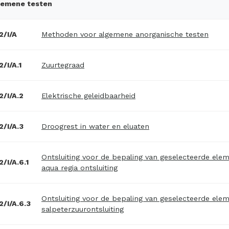
gemene testen
/I/A
Methoden voor algemene anorganische testen
/I/A.1
Zuurtegraad
/I/A.2
Elektrische geleidbaarheid
/I/A.3
Droogrest in water en eluaten
Ontsluiting voor de bepaling van geselecteerde elem
/I/A.6.1
aqua regia ontsluiting
Ontsluiting voor de bepaling van geselecteerde elem
/I/A.6.3
salpeterzuurontsluiting