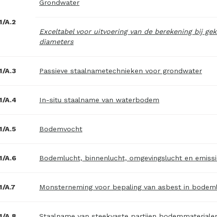
Grondwater
/A.2
Exceltabel voor uitvoering van de berekening bij ge
diameters
/A.3
Passieve staalnametechnieken voor grondwater
1/A.4
In-situ staalname van waterbodem
/A.5
Bodemvocht
1/A.6
Bodemlucht, binnenlucht, omgevingslucht en emissie
/A.7
Monsterneming voor bepaling van asbest in bodem
/A.8
Staalname van steekvaste partijen bodemmateriale