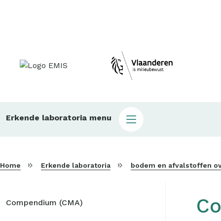
Topmenu
Main
Erkende laboratoria menu
sub
laboratoria
Home
Erkende laboratoria
bodem en afvalstoffen 
Sidebar
Co
Compendium (CMA)
menu