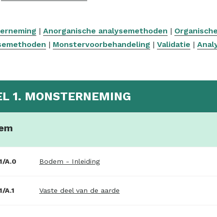
erneming
|
Anorganische analysemethoden
|
Organisch
semethoden
|
Monstervoorbehandeling
|
Validatie
|
Anal
EL 1. MONSTERNEMING
em
1/A.0
Bodem - Inleiding
/A.1
Vaste deel van de aarde