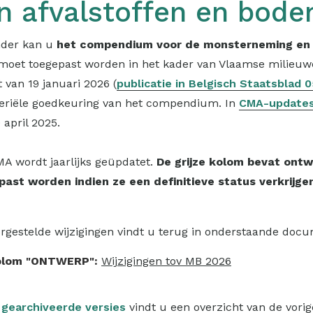
n afvalstoffen en bod
nder kan u
het compendium voor de monsterneming en 
oet toegepast worden in het kader van Vlaamse milieuwe
t van 19 januari 2026 (
publicatie in Belgisch Staatsblad 
teriële goedkeuring van het compendium. In
CMA-update
 april 2025.
A wordt jaarlijks geüpdatet.
De grijze kolom bevat on
ast worden indien ze een definitieve status verkrijgen
rgestelde wijzigingen vindt u terug in onderstaande doc
olom "ONTWERP":
Wijzigingen tov MB 2026
e
gearchiveerde versies
vindt u een overzicht van de vorig