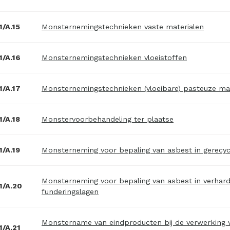
/A.15
Monsternemingstechnieken vaste materialen
/A.16
Monsternemingstechnieken vloeistoffen
/A.17
Monsternemingstechnieken (vloeibare) pasteuze mat
/A.18
Monstervoorbehandeling ter plaatse
/A.19
Monsterneming voor bepaling van asbest in gerecyc
Monsterneming voor bepaling van asbest in verhard
1/A.20
funderingslagen
Monstername van eindproducten bij de verwerking va
/A.21