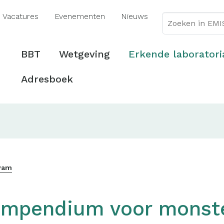
Overslaan
Vacatures
Evenementen
Nieuws
en
naar
de
Hoofdmenu
BBT
Wetgeving
Erkende laboratori
inhoud
gaan
Adresboek
ovam
mpendium voor monste