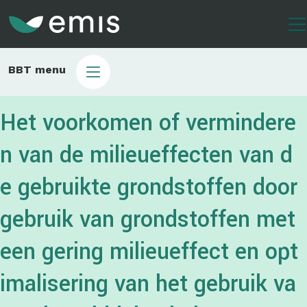
Overslaan
en
naar
de
Main
BBT menu
inhoud
sub
gaan
bbt
Het voorkomen of vermindere
n van de milieueffecten van d
e gebruikte grondstoffen door
gebruik van grondstoffen met
een gering milieueffect en opt
imalisering van het gebruik va