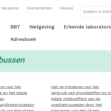
Overslaan
Vacatures
Evenementen
Nieuws
en
naar
de
Hoofdmenu
BBT
Wetgeving
Erkende laboratori
inhoud
gaan
Adresboek
bussen
ren van het
Het verminderen van het
k en het totale
verbruik van grondstoffen en h
van
totale milieueffect van de
hardingsprocessen
coatingprocessen door het
uik van één of een
toepassen van één of een