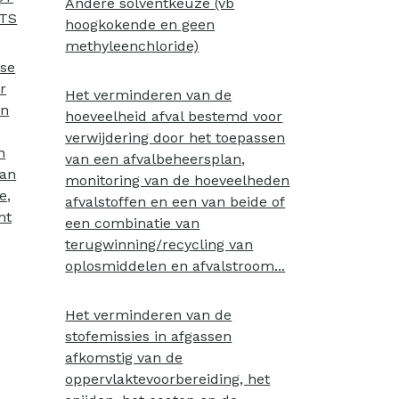
Andere solventkeuze (vb
STS
hoogkokende en geen
methyleenchloride)
use
r
Het verminderen van de
en
hoeveelheid afval bestemd voor
verwijdering door het toepassen
n
van een afvalbeheersplan,
aan
monitoring van de hoeveelheden
e,
afvalstoffen en een van beide of
nt
een combinatie van
terugwinning/recycling van
oplosmiddelen en afvalstroom...
Het verminderen van de
stofemissies in afgassen
afkomstig van de
oppervlaktevoorbereiding, het