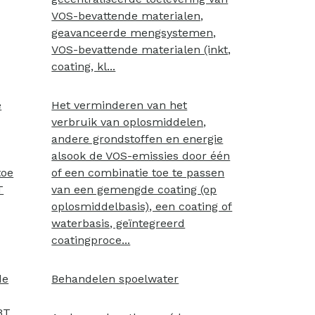
VOS-bevattende materialen,
geavanceerde mengsystemen,
VOS-bevattende materialen (inkt,
coating, kl...
e
Het verminderen van het
verbruik van oplosmiddelen,
andere grondstoffen en energie
alsook de VOS-emissies door één
toe
of een combinatie toe te passen
T
van een gemengde coating (op
oplosmiddelbasis), een coating of
waterbasis, geïntegreerd
coatingproce...
de
Behandelen spoelwater
BT