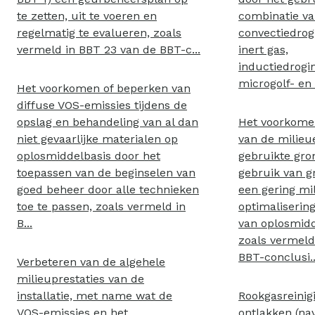
te zetten, uit te voeren en
combinatie v
regelmatig te evalueren, zoals
convectiedrog
vermeld in BBT 23 van de BBT-c...
inert gas,
inductiedrogi
microgolf- en
Het voorkomen of beperken van
diffuse VOS-emissies tijdens de
opslag en behandeling van al dan
Het voorkome
niet gevaarlijke materialen op
van de milieu
oplosmiddelbasis door het
gebruikte gro
toepassen van de beginselen van
gebruik van g
goed beheer door alle technieken
een gering mi
toe te passen, zoals vermeld in
optimaliserin
B...
van oplosmidd
zoals vermeld
BBT-conclusi..
Verbeteren van de algehele
milieuprestaties van de
installatie, met name wat de
Rookgasreinig
VOS-emissies en het
ontlakken (na