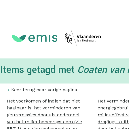
Topmenu
Items getagd met
Coaten van 
Keer terug naar vorige pagina
Het voorkomen of indien dat niet
Het verminde
haalbaar is, het verminderen van
energiegebrui
geuremissies door als onderdeel
milieueffect 
van het milieubeheersysteem (zie
drogings-/uit
BBT 1) een geurbeheersplan op
door het gebr