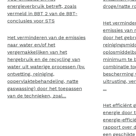
energieverbruik betreft, zoals
droge/natte r
vermeld in BBT 2 van de BBT-
conclusies voor STS
Het verminde
emissies van 
Het verminderen van de emissies
door het gebr
naar water en/of het
reinigingsmid
vergemakkelijken van het
oplosmiddelba
hergebruik en de recycling van
minimum te b
water uit waterige processen (bv.
combinatie to
ontvetting, reiniging,
bescherming v
oppervlaktebehandeling, natte
uitrusting, ve
gaswassing) door het toepassen
...
van de technieken, zoal...
Het efficiënt 
energie door 
energie-effici
rapport over 
een geschikte