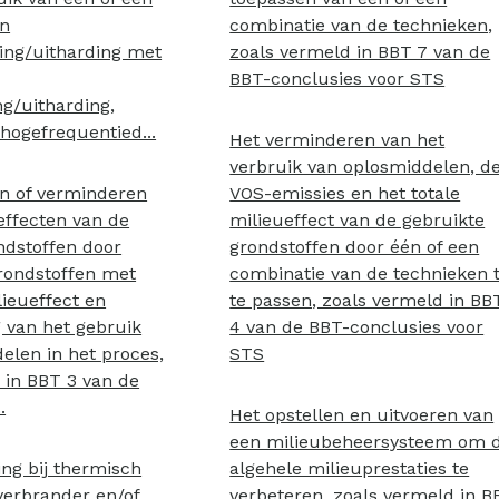
an
combinatie van de technieken,
ing/uitharding met
zoals vermeld in BBT 7 van de
BBT-conclusies voor STS
ng/uitharding,
 hogefrequentied...
Het verminderen van het
verbruik van oplosmiddelen, d
n of verminderen
VOS-emissies en het totale
effecten van de
milieueffect van de gebruikte
ndstoffen door
grondstoffen door één of een
rondstoffen met
combinatie van de technieken 
lieueffect en
te passen, zoals vermeld in BB
g van het gebruik
4 van de BBT-conclusies voor
elen in het proces,
STS
 in BBT 3 van de
.
Het opstellen en uitvoeren van
een milieubeheersysteem om 
ing bij thermisch
algehele milieuprestaties te
verbrander en/of
verbeteren, zoals vermeld in B