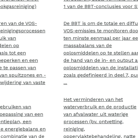
ookgasreiniging)
1 van de BBT-conclusies voor 
ren van de VOS-
De BBT is om de totale en diff
reinigingsprocessen
VOS-emissies te monitoren doo
uik van
ten minste eenmaal per jaar e
delen op
massabalans van de
sis tot een
oplosmiddelen op te stellen aa
eperken en een
de hand van de in- en output 
e te passen van
oplosmiddelen van de installati
an spuitzones en -
zoals gedefinieerd in deel 7, pu
rwijdering van vaste
...
Het verminderen van het
gebruiken van
waterverbruik en de productie
toepassing van een
van afvalwater uit waterige
ëntieplan, een
processen (bv. ontvetting,
de energiebalans en
reiniging,
 combinatie van de
oppervlaktebehandeling, natte